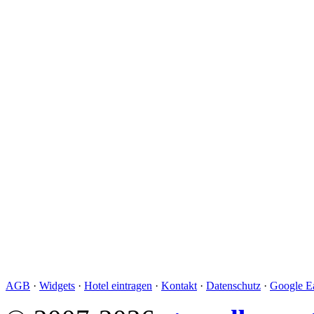
AGB
·
Widgets
·
Hotel eintragen
·
Kontakt
·
Datenschutz
·
Google Ea