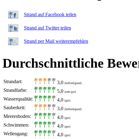
Strand auf Facebook teilen
Strand auf Twitter teilen
Strand per Mail weiterempfehlen
Durchschnittliche Bewe
Strandart:
3,0
(befriedigend)
Strandfarbe:
5,0
(sehr gut)
Wasserqualität:
4,0
(gut)
Sauberkeit:
3,0
(befriedigend)
Meeresboden:
4,0
(gut)
Schwimmen:
4,0
(gut)
Wellengang:
4,0
(gut)