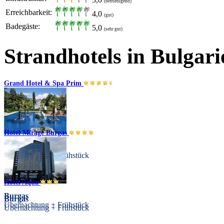
(befriedigend)
Erreichbarkeit:
4,0
(gut)
Badegäste:
5,0
(sehr gut)
Strandhotels in Bulgari
Grand Hotel & Spa Prim
Hotel Mirage Burgas
Burgas
Übernachtung + Frühstück
Hotel Aqua
Burgas
Burgas
Übernachtung + Frühstück
Übernachtung + Frühstück