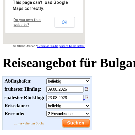
This page can't load Google
Maps correctly.
Do you own this
OK
website?
der falsche Standort?
Geben Sie uns die genauen Koordinaten!
Reiseangebot für Bulga
Abflughafen:
frühester Hinflug:
spätester Rückflug:
Reisedauer:
Reisende:
zur erweiterten Suche