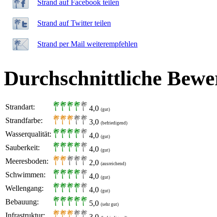
Strand auf Facebook teilen
Strand auf Twitter teilen
Strand per Mail weiterempfehlen
Durchschnittliche Bewe
Strandart:
4,0
(gut)
Strandfarbe:
3,0
(befriedigend)
Wasserqualität:
4,0
(gut)
Sauberkeit:
4,0
(gut)
Meeresboden:
2,0
(ausreichend)
Schwimmen:
4,0
(gut)
Wellengang:
4,0
(gut)
Bebauung:
5,0
(sehr gut)
Infrastruktur:
3,0