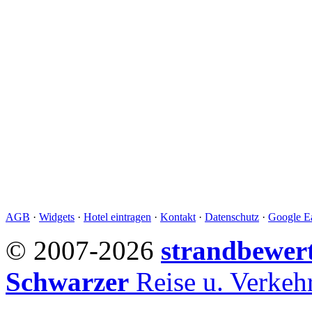
AGB
·
Widgets
·
Hotel eintragen
·
Kontakt
·
Datenschutz
·
Google Ea
© 2007-2026
strandbewer
Schwarzer
Reise u. Verke