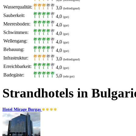
(befriedigend)
Wasserqualität:
3,0
(befriedigend)
Sauberkeit:
4,0
(gut)
Meeresboden:
4,0
(gut)
Schwimmen:
4,0
(gut)
Wellengang:
4,0
(gut)
Bebauung:
4,0
(gut)
Infrastruktur:
3,0
(befriedigend)
Erreichbarkeit:
4,0
(gut)
Badegäste:
5,0
(sehr gut)
Strandhotels in Bulgari
Hotel Mirage Burgas