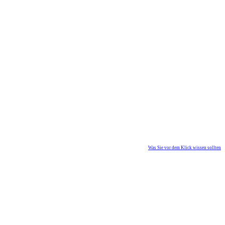
Was Sie vor dem Klick wissen sollten