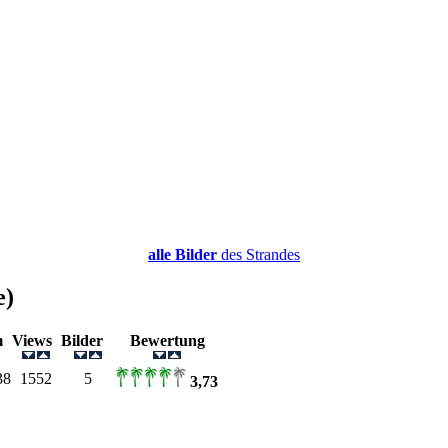
alle Bilder
des Strandes
e)
m
Views
Bilder
Bewertung
38
1552
5
3,73