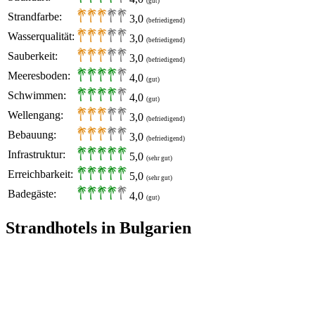
(gut)
Strandfarbe:
3,0
(befriedigend)
Wasserqualität:
3,0
(befriedigend)
Sauberkeit:
3,0
(befriedigend)
Meeresboden:
4,0
(gut)
Schwimmen:
4,0
(gut)
Wellengang:
3,0
(befriedigend)
Bebauung:
3,0
(befriedigend)
Infrastruktur:
5,0
(sehr gut)
Erreichbarkeit:
5,0
(sehr gut)
Badegäste:
4,0
(gut)
Strandhotels in Bulgarien