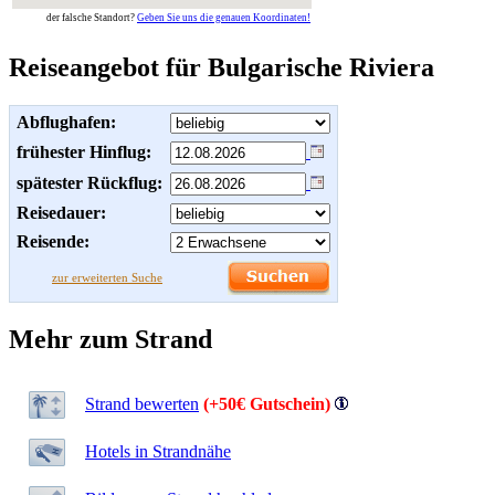
der falsche Standort?
Geben Sie uns die genauen Koordinaten!
Reiseangebot für Bulgarische Riviera
Abflughafen:
frühester Hinflug:
spätester Rückflug:
Reisedauer:
Reisende:
zur erweiterten Suche
Mehr zum Strand
Strand bewerten
(+50€ Gutschein)
Hotels in Strandnähe