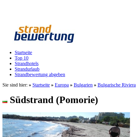
Startseite
Top 10
Strandhotels
Strandurlaub
Strandbewertung abgeben
Sie sind hier:
»
Startseite
»
Europa
»
Bulgarien
»
Bulgarische Riviera
Südstrand (Pomorie)