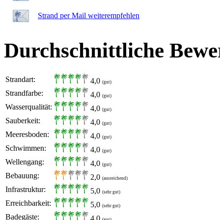
Strand per Mail weiterempfehlen
Durchschnittliche Bewe
Strandart:
4,0
(gut)
Strandfarbe:
4,0
(gut)
Wasserqualität:
4,0
(gut)
Sauberkeit:
4,0
(gut)
Meeresboden:
4,0
(gut)
Schwimmen:
4,0
(gut)
Wellengang:
4,0
(gut)
Bebauung:
2,0
(ausreichend)
Infrastruktur:
5,0
(sehr gut)
Erreichbarkeit:
5,0
(sehr gut)
Badegäste:
4,0
(gut)