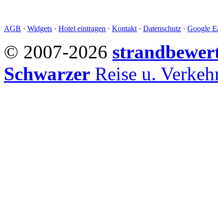
AGB
·
Widgets
·
Hotel eintragen
·
Kontakt
·
Datenschutz
·
Google Ea
© 2007-2026
strandbewer
Schwarzer
Reise u. Verke