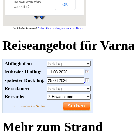
Do you own this
OK
website?
der falsche Standort?
Geben Sie uns die genauen Koordinaten!
Reiseangebot für Varna
Abflughafen:
frühester Hinflug:
spätester Rückflug:
Reisedauer:
Reisende:
zur erweiterten Suche
Mehr zum Strand