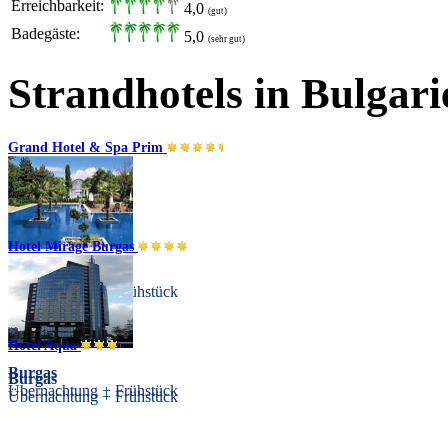
Erreichbarkeit:
4,0
(gut)
Badegäste:
5,0
(sehr gut)
Strandhotels in Bulgari
Grand Hotel & Spa Prim
Hotel Mirage Burgas
Burgas
Übernachtung + Frühstück
Hotel Aqua
Burgas
Burgas
Übernachtung + Frühstück
Übernachtung + Frühstück