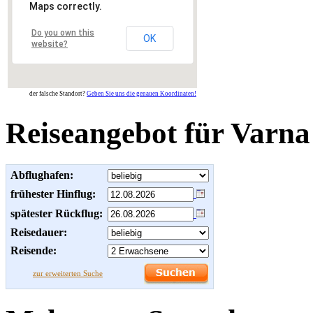
Maps correctly.
Do you own this
OK
website?
der falsche Standort?
Geben Sie uns die genauen Koordinaten!
Reiseangebot für Varna
Abflughafen:
frühester Hinflug:
spätester Rückflug:
Reisedauer:
Reisende:
zur erweiterten Suche