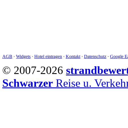
AGB
·
Widgets
·
Hotel eintragen
·
Kontakt
·
Datenschutz
·
Google Ea
© 2007-2026
strandbewer
Schwarzer
Reise u. Verke