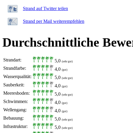
Strand auf Twitter teilen
Strand per Mail weiterempfehlen
Durchschnittliche Bewe
Strandart:
5,0
(sehr gut)
Strandfarbe:
4,0
(gut)
Wasserqualität:
5,0
(sehr gut)
Sauberkeit:
4,0
(gut)
Meeresboden:
5,0
(sehr gut)
Schwimmen:
4,0
(gut)
Wellengang:
4,0
(gut)
Bebauung:
5,0
(sehr gut)
Infrastruktur:
5,0
(sehr gut)