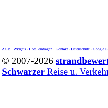
AGB
·
Widgets
·
Hotel eintragen
·
Kontakt
·
Datenschutz
·
Google Ea
© 2007-2026
strandbewer
Schwarzer
Reise u. Verke