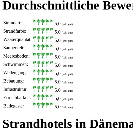
Durchschnittliche Bewe
Strandart:
5,0
(sehr gut)
Strandfarbe:
5,0
(sehr gut)
Wasserqualität:
5,0
(sehr gut)
Sauberkeit:
5,0
(sehr gut)
Meeresboden:
5,0
(sehr gut)
Schwimmen:
5,0
(sehr gut)
Wellengang:
5,0
(sehr gut)
Bebauung:
5,0
(sehr gut)
Infrastruktur:
5,0
(sehr gut)
Erreichbarkeit:
5,0
(sehr gut)
Badegäste:
5,0
(sehr gut)
Strandhotels in Dänem