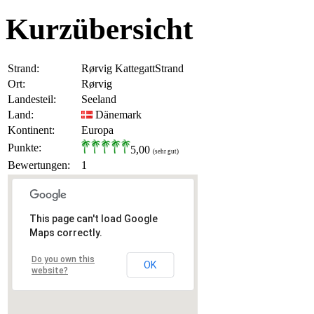
Kurzübersicht
Strand:
Rørvig KattegattStrand
Ort:
Rørvig
Landesteil:
Seeland
Land:
Dänemark
Kontinent:
Europa
Punkte:
5,00
(sehr gut)
Bewertungen:
1
This page can't load Google
Maps correctly.
Do you own this
OK
website?