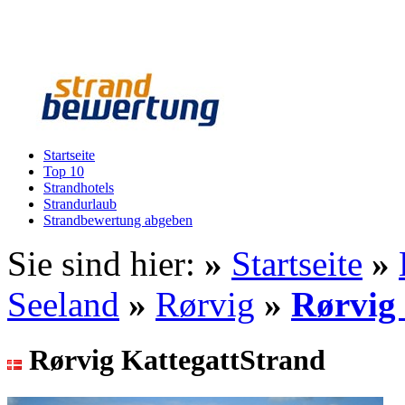
Startseite
Top 10
Strandhotels
Strandurlaub
Strandbewertung abgeben
Sie sind hier:
»
Startseite
»
Seeland
»
Rørvig
»
Rørvig
Rørvig KattegattStrand