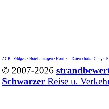
AGB
·
Widgets
·
Hotel eintragen
·
Kontakt
·
Datenschutz
·
Google Ea
© 2007-2026
strandbewer
Schwarzer
Reise u. Verke