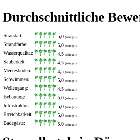
Durchschnittliche Bewe
Strandart:
5,0
(sehr gut)
Strandfarbe:
5,0
(sehr gut)
Wasserqualität:
4,5
(sehr gut)
Sauberkeit:
4,5
(sehr gut)
Meeresboden:
4,5
(sehr gut)
Schwimmen:
5,0
(sehr gut)
Wellengang:
4,5
(sehr gut)
Bebauung:
5,0
(sehr gut)
Infrastruktur:
5,0
(sehr gut)
Erreichbarkeit:
5,0
(sehr gut)
Badegäste:
5,0
(sehr gut)