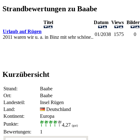
Strandbewertungen zu
Baabe
Titel
Datum
Views
Bild
Urlaub auf Rügen
01/2038
1575
0
2011 waren wir u. a. in Binz mit sehr schöne..
Kurzübersicht
Strand:
Baabe
Ort:
Baabe
Landesteil:
Insel Rügen
Land:
Deutschland
Kontinent:
Europa
Punkte:
4,27
(gut)
Bewertungen:
1