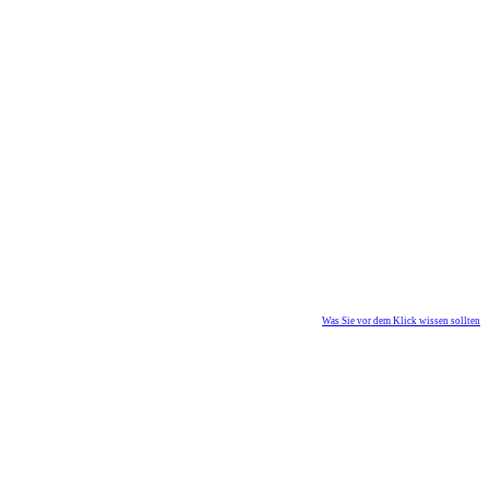
Was Sie vor dem Klick wissen sollten