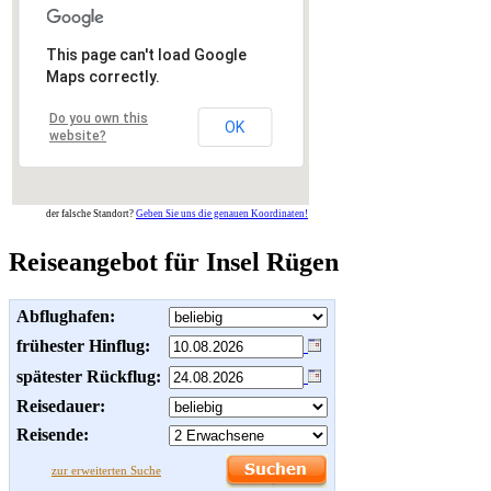
This page can't load Google
Maps correctly.
Do you own this
OK
website?
der falsche Standort?
Geben Sie uns die genauen Koordinaten!
Reiseangebot für Insel Rügen
Abflughafen:
frühester Hinflug:
spätester Rückflug:
Reisedauer:
Reisende:
zur erweiterten Suche