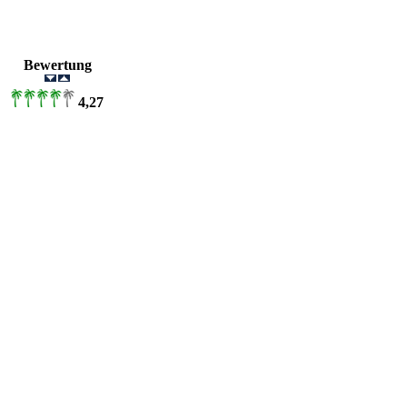
er
Bewertung
4,27