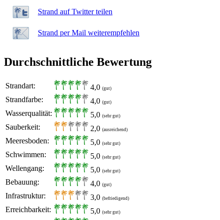
Strand auf Twitter teilen
Strand per Mail weiterempfehlen
Durchschnittliche Bewertung
Strandart:
4,0
(gut)
Strandfarbe:
4,0
(gut)
Wasserqualität:
5,0
(sehr gut)
Sauberkeit:
2,0
(ausreichend)
Meeresboden:
5,0
(sehr gut)
Schwimmen:
5,0
(sehr gut)
Wellengang:
5,0
(sehr gut)
Bebauung:
4,0
(gut)
Infrastruktur:
3,0
(befriedigend)
Erreichbarkeit:
5,0
(sehr gut)