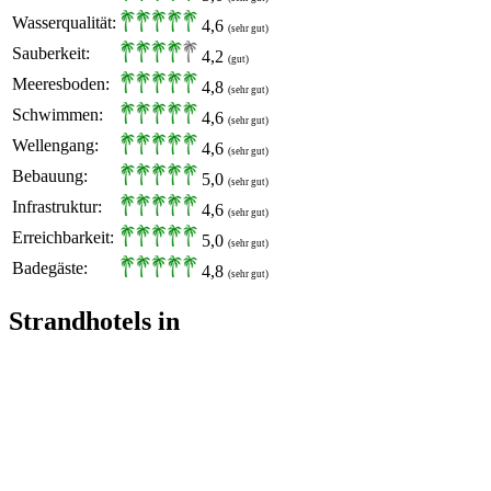
Wasserqualität:
4,6
(sehr gut)
Sauberkeit:
4,2
(gut)
Meeresboden:
4,8
(sehr gut)
Schwimmen:
4,6
(sehr gut)
Wellengang:
4,6
(sehr gut)
Bebauung:
5,0
(sehr gut)
Infrastruktur:
4,6
(sehr gut)
Erreichbarkeit:
5,0
(sehr gut)
Badegäste:
4,8
(sehr gut)
Strandhotels in