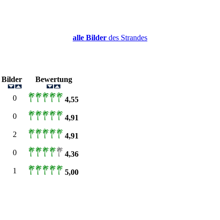
alle Bilder
des Strandes
s
Bilder
Bewertung
0
4,55
0
4,91
2
4,91
0
4,36
1
5,00