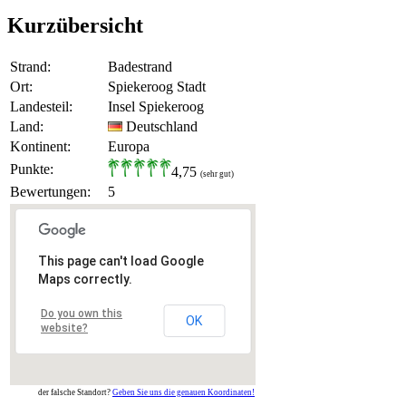
Kurzübersicht
Strand:
Badestrand
Ort:
Spiekeroog Stadt
Landesteil:
Insel Spiekeroog
Land:
Deutschland
Kontinent:
Europa
Punkte:
4,75
(sehr gut)
Bewertungen:
5
This page can't load Google
Maps correctly.
Do you own this
OK
website?
der falsche Standort?
Geben Sie uns die genauen Koordinaten!