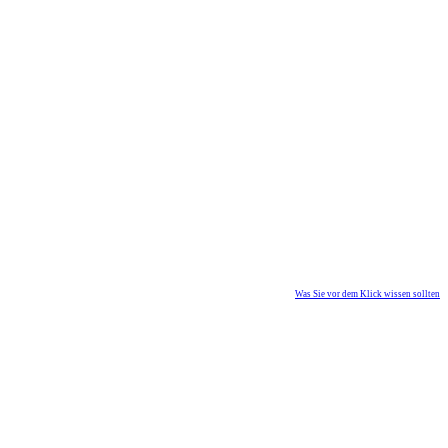
Was Sie vor dem Klick wissen sollten