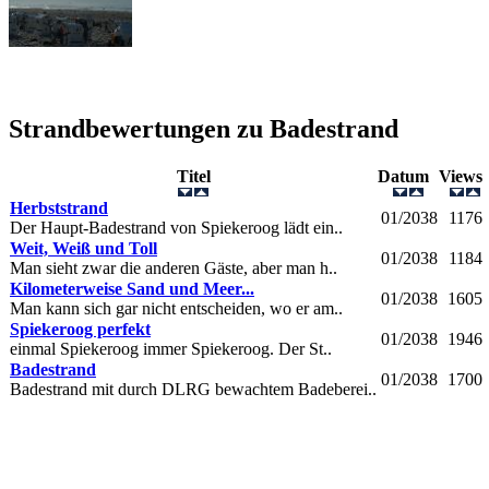
Strandbewertungen zu
Badestrand
Titel
Datum
View
Herbststrand
01/2038
1176
Der Haupt-Badestrand von Spiekeroog lädt ein..
Weit, Weiß und Toll
01/2038
1184
Man sieht zwar die anderen Gäste, aber man h..
Kilometerweise Sand und Meer...
01/2038
1605
Man kann sich gar nicht entscheiden, wo er am..
Spiekeroog perfekt
01/2038
1946
einmal Spiekeroog immer Spiekeroog. Der St..
Badestrand
01/2038
1700
Badestrand mit durch DLRG bewachtem Badeberei..