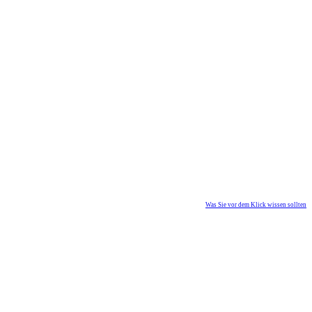
Was Sie vor dem Klick wissen sollten