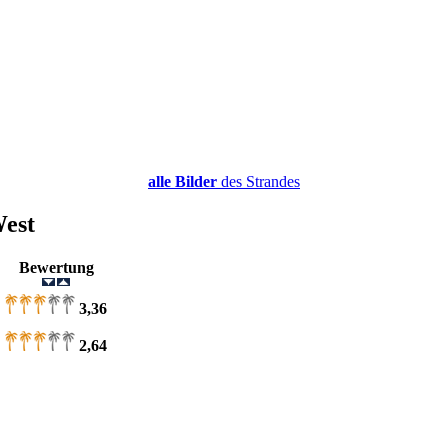
alle Bilder
des Strandes
West
r
Bewertung
3,36
2,64