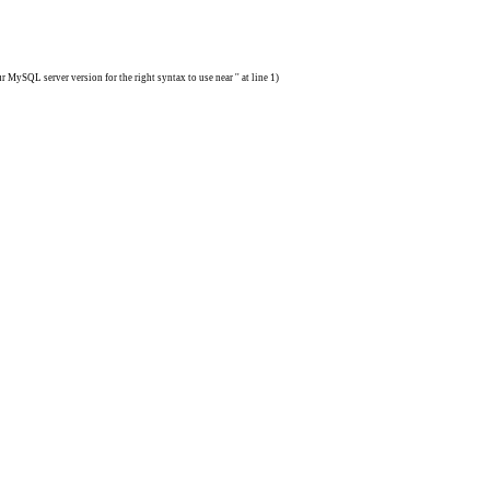
MySQL server version for the right syntax to use near '' at line 1)