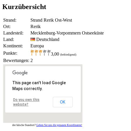
Kurzübersicht
Strand:
Strand Rerik Ost-West
Ort:
Rerik
Landesteil:
Mecklenburg-Vorpommern Ostseeküste
Land:
Deutschland
Kontinent:
Europa
Punkte:
3,00
(befriedigend)
Bewertungen:
2
This page can't load Google
Maps correctly.
Do you own this
OK
website?
der falsche Standort?
Geben Sie uns die genauen Koordinaten!