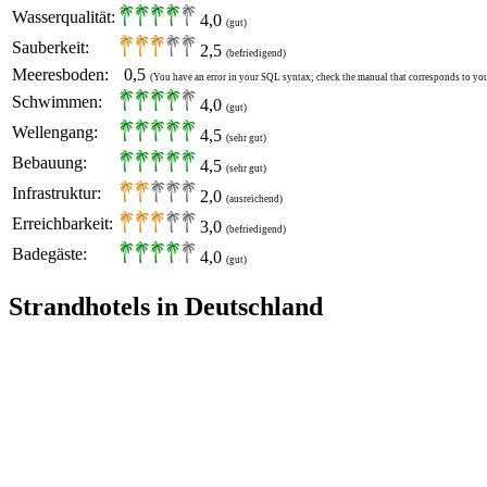
Wasserqualität:
4,0
(gut)
Sauberkeit:
2,5
(befriedigend)
Meeresboden:
0,5
(You have an error in your SQL syntax; check the manual that corresponds to your 
Schwimmen:
4,0
(gut)
Wellengang:
4,5
(sehr gut)
Bebauung:
4,5
(sehr gut)
Infrastruktur:
2,0
(ausreichend)
Erreichbarkeit:
3,0
(befriedigend)
Badegäste:
4,0
(gut)
Strandhotels in Deutschland