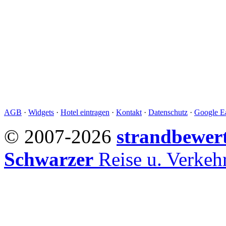
AGB
·
Widgets
·
Hotel eintragen
·
Kontakt
·
Datenschutz
·
Google Ea
© 2007-2026
strandbewer
Schwarzer
Reise u. Verke