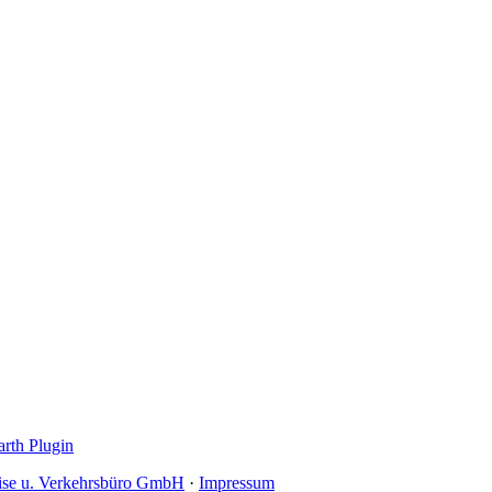
rth Plugin
se u. Verkehrsbüro GmbH
·
Impressum