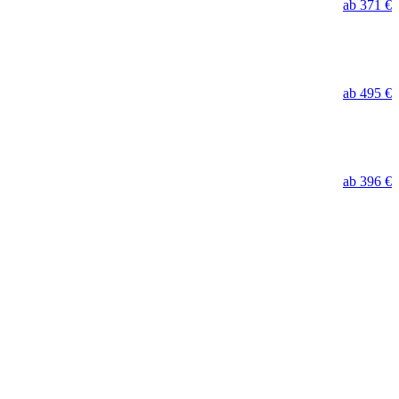
ab 371 €
ab 495 €
ab 396 €