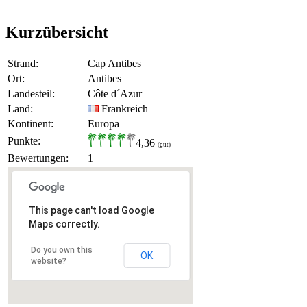
Kurzübersicht
Strand:
Cap Antibes
Ort:
Antibes
Landesteil:
Côte d´Azur
Land:
Frankreich
Kontinent:
Europa
Punkte:
4,36
(gut)
Bewertungen:
1
This page can't load Google
Maps correctly.
Do you own this
OK
website?