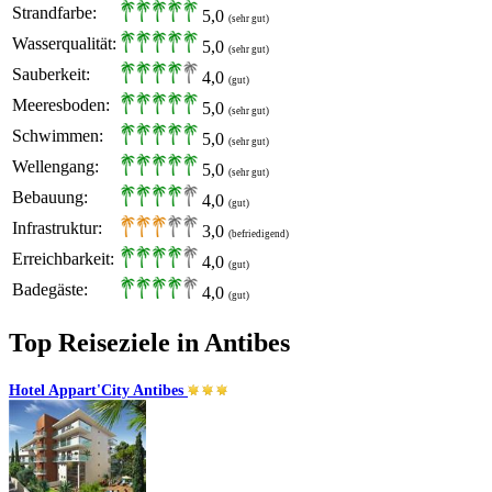
Strandfarbe:
5,0
(sehr gut)
Wasserqualität:
5,0
(sehr gut)
Sauberkeit:
4,0
(gut)
Meeresboden:
5,0
(sehr gut)
Schwimmen:
5,0
(sehr gut)
Wellengang:
5,0
(sehr gut)
Bebauung:
4,0
(gut)
Infrastruktur:
3,0
(befriedigend)
Erreichbarkeit:
4,0
(gut)
Badegäste:
4,0
(gut)
Top Reiseziele in Antibes
Hotel Appart'City Antibes