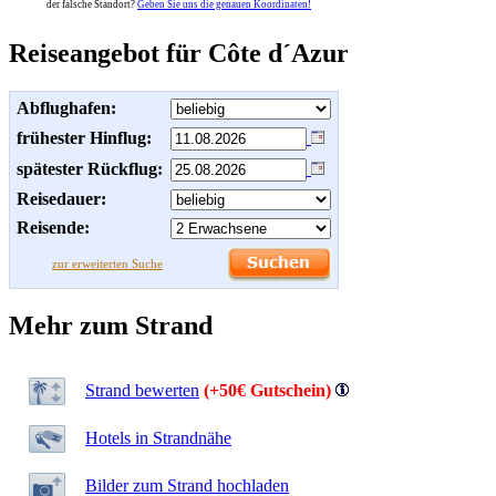
der falsche Standort?
Geben Sie uns die genauen Koordinaten!
Reiseangebot für Côte d´Azur
Abflughafen:
frühester Hinflug:
spätester Rückflug:
Reisedauer:
Reisende:
zur erweiterten Suche
Mehr zum Strand
Strand bewerten
(+50€ Gutschein)
Hotels in Strandnähe
Bilder zum Strand hochladen