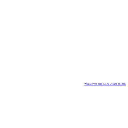
Was Sie vor dem Klick wissen sollten