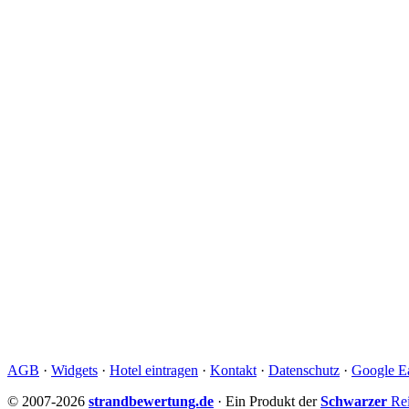
AGB
·
Widgets
·
Hotel eintragen
·
Kontakt
·
Datenschutz
·
Google Ea
© 2007-2026
strandbewertung.de
· Ein Produkt der
Schwarzer
Rei