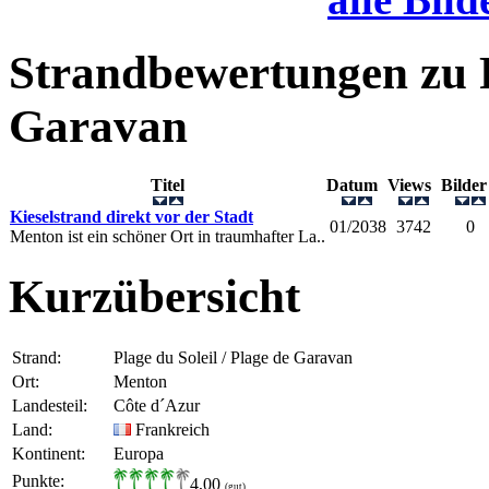
Strandbewertungen zu
Garavan
Titel
Datum
Views
Bild
Kieselstrand direkt vor der Stadt
01/2038
3742
0
Menton ist ein schöner Ort in traumhafter La..
Kurzübersicht
Strand:
Plage du Soleil / Plage de Garavan
Ort:
Menton
Landesteil:
Côte d´Azur
Land:
Frankreich
Kontinent:
Europa
Punkte:
4,00
(gut)