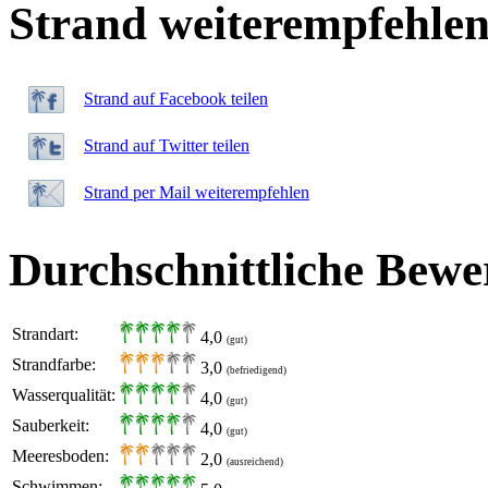
Strand weiterempfehle
Strand auf Facebook teilen
Strand auf Twitter teilen
Strand per Mail weiterempfehlen
Durchschnittliche Bewe
Strandart:
4,0
(gut)
Strandfarbe:
3,0
(befriedigend)
Wasserqualität:
4,0
(gut)
Sauberkeit:
4,0
(gut)
Meeresboden:
2,0
(ausreichend)
Schwimmen: