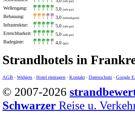
5,0
(sehr gut)
Wellengang:
5,0
(sehr gut)
Bebauung:
3,0
(befriedigend)
Infrastruktur:
5,0
(sehr gut)
Erreichbarkeit:
5,0
(sehr gut)
Badegäste:
4,0
(gut)
Strandhotels in Frankr
AGB
·
Widgets
·
Hotel eintragen
·
Kontakt
·
Datenschutz
·
Google Ea
© 2007-2026
strandbewer
Schwarzer
Reise u. Verke