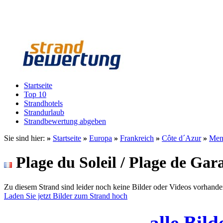
Startseite
Top 10
Strandhotels
Strandurlaub
Strandbewertung abgeben
Sie sind hier:
»
Startseite
»
Europa
»
Frankreich
»
Côte d´Azur
»
Men
Plage du Soleil / Plage de Gar
Zu diesem Strand sind leider noch keine Bilder oder Videos vorhande
Laden Sie jetzt Bilder zum Strand hoch
alle Bild