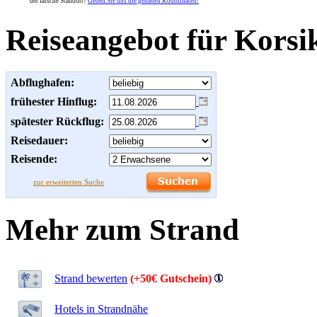
der falsche Standort?
Geben Sie uns die genauen Koordinaten!
Reiseangebot für Korsi
Abflughafen:
frühester Hinflug:
spätester Rückflug:
Reisedauer:
Reisende:
zur erweiterten Suche
Mehr zum Strand
Strand bewerten
(+50€ Gutschein)
Hotels in Strandnähe