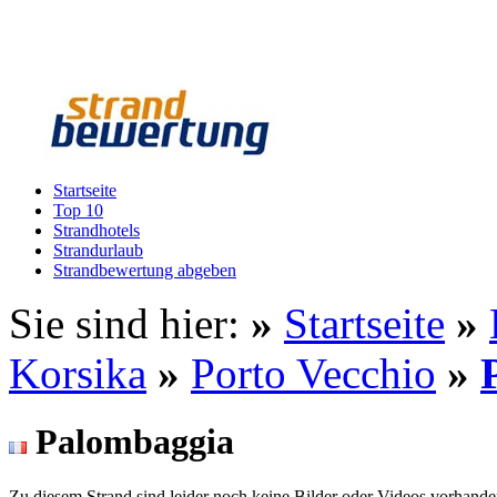
Startseite
Top 10
Strandhotels
Strandurlaub
Strandbewertung abgeben
Sie sind hier:
»
Startseite
»
Korsika
»
Porto Vecchio
»
Palombaggia
Zu diesem Strand sind leider noch keine Bilder oder Videos vorhande