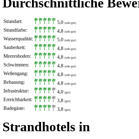
Durchschnittliche Bewe
Strandart:
5,0
(sehr gut)
Strandfarbe:
4,8
(sehr gut)
Wasserqualität:
5,0
(sehr gut)
Sauberkeit:
4,8
(sehr gut)
Meeresboden:
4,8
(sehr gut)
Schwimmen:
4,8
(sehr gut)
Wellengang:
4,8
(sehr gut)
Bebauung:
4,8
(sehr gut)
Infrastruktur:
4,0
(gut)
Erreichbarkeit:
3,8
(gut)
Badegäste:
3,8
(gut)
Strandhotels in