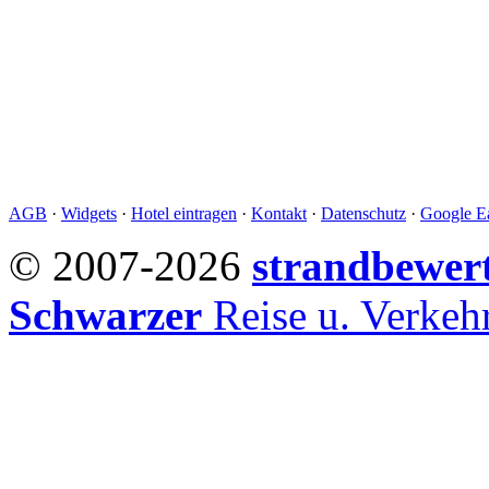
AGB
·
Widgets
·
Hotel eintragen
·
Kontakt
·
Datenschutz
·
Google Ea
© 2007-2026
strandbewer
Schwarzer
Reise u. Verke