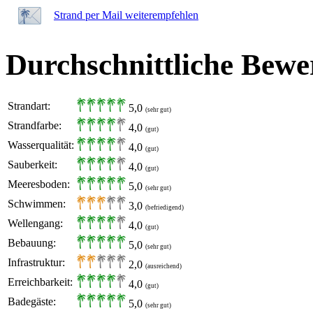
Strand per Mail weiterempfehlen
Durchschnittliche Bewe
Strandart:
5,0
(sehr gut)
Strandfarbe:
4,0
(gut)
Wasserqualität:
4,0
(gut)
Sauberkeit:
4,0
(gut)
Meeresboden:
5,0
(sehr gut)
Schwimmen:
3,0
(befriedigend)
Wellengang:
4,0
(gut)
Bebauung:
5,0
(sehr gut)
Infrastruktur:
2,0
(ausreichend)
Erreichbarkeit:
4,0
(gut)
Badegäste:
5,0
(sehr gut)