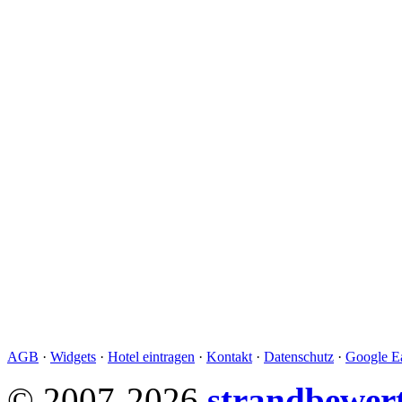
AGB
·
Widgets
·
Hotel eintragen
·
Kontakt
·
Datenschutz
·
Google Ea
© 2007-2026
strandbewer