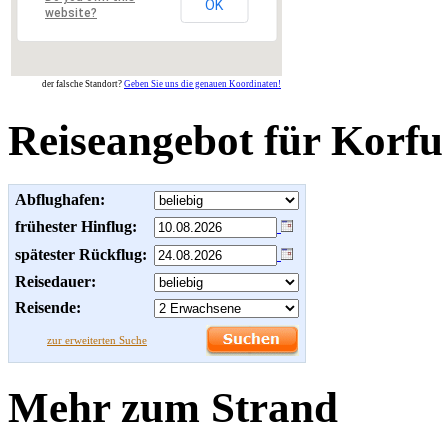
OK
website?
der falsche Standort?
Geben Sie uns die genauen Koordinaten!
Reiseangebot für Korfu
Abflughafen:
frühester Hinflug:
spätester Rückflug:
Reisedauer:
Reisende:
zur erweiterten Suche
Mehr zum Strand