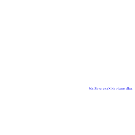
Was Sie vor dem Klick wissen sollten