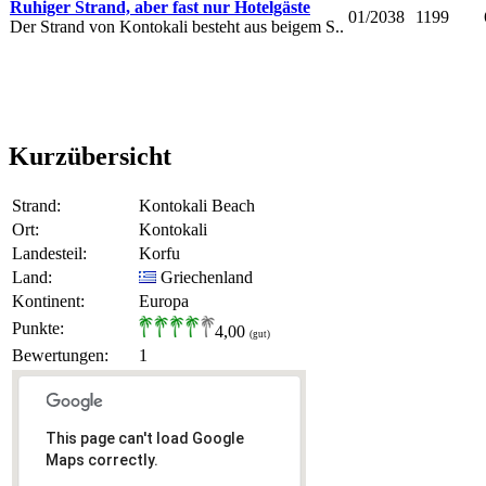
Ruhiger Strand, aber fast nur Hotelgäste
01/2038
1199
Der Strand von Kontokali besteht aus beigem S..
Kurzübersicht
Strand:
Kontokali Beach
Ort:
Kontokali
Landesteil:
Korfu
Land:
Griechenland
Kontinent:
Europa
Punkte:
4,00
(gut)
Bewertungen:
1
This page can't load Google
Maps correctly.