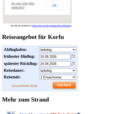
Do you own this
OK
website?
der falsche Standort?
Geben Sie uns die genauen Koordinaten!
Reiseangebot für Korfu
Abflughafen:
frühester Hinflug:
spätester Rückflug:
Reisedauer:
Reisende:
zur erweiterten Suche
Mehr zum Strand