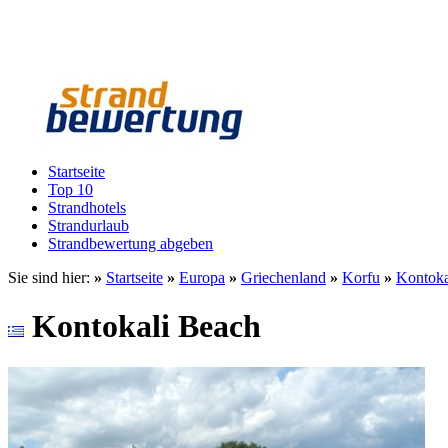
Startseite
Top 10
Strandhotels
Strandurlaub
Strandbewertung abgeben
Sie sind hier:
»
Startseite
»
Europa
»
Griechenland
»
Korfu
»
Kontoka
Kontokali Beach