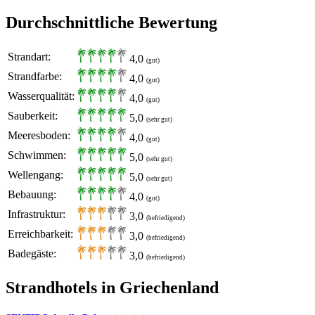
Durchschnittliche Bewertung
Strandart:
4,0
(gut)
Strandfarbe:
4,0
(gut)
Wasserqualität:
4,0
(gut)
Sauberkeit:
5,0
(sehr gut)
Meeresboden:
4,0
(gut)
Schwimmen:
5,0
(sehr gut)
Wellengang:
5,0
(sehr gut)
Bebauung:
4,0
(gut)
Infrastruktur:
3,0
(befriedigend)
Erreichbarkeit:
3,0
(befriedigend)
Badegäste:
3,0
(befriedigend)
Strandhotels in Griechenland