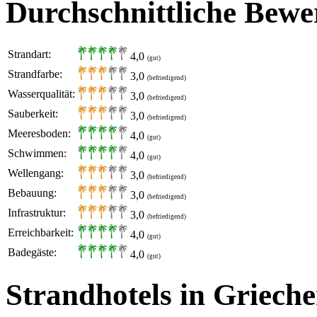
Durchschnittliche Bewe
Strandart:
4,0
(gut)
Strandfarbe:
3,0
(befriedigend)
Wasserqualität:
3,0
(befriedigend)
Sauberkeit:
3,0
(befriedigend)
Meeresboden:
4,0
(gut)
Schwimmen:
4,0
(gut)
Wellengang:
3,0
(befriedigend)
Bebauung:
3,0
(befriedigend)
Infrastruktur:
3,0
(befriedigend)
Erreichbarkeit:
4,0
(gut)
Badegäste:
4,0
(gut)
Strandhotels in Griech