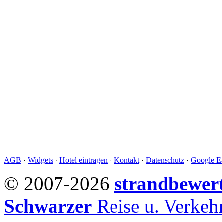
AGB
·
Widgets
·
Hotel eintragen
·
Kontakt
·
Datenschutz
·
Google Ea
© 2007-2026
strandbewer
Schwarzer
Reise u. Verke