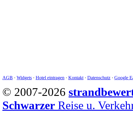
AGB
·
Widgets
·
Hotel eintragen
·
Kontakt
·
Datenschutz
·
Google Ea
© 2007-2026
strandbewer
Schwarzer
Reise u. Verke