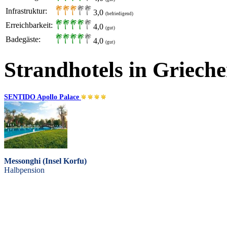
Infrastruktur:
3,0
(befriedigend)
Erreichbarkeit:
4,0
(gut)
Badegäste:
4,0
(gut)
Strandhotels in Griech
SENTIDO Apollo Palace
Messonghi (Insel Korfu)
Halbpension