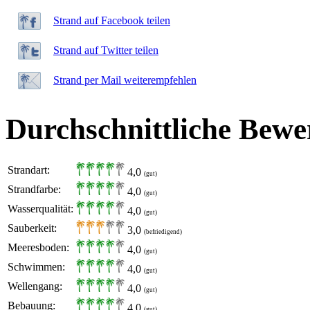
Strand auf Facebook teilen
Strand auf Twitter teilen
Strand per Mail weiterempfehlen
Durchschnittliche Bewe
Strandart:
4,0
(gut)
Strandfarbe:
4,0
(gut)
Wasserqualität:
4,0
(gut)
Sauberkeit:
3,0
(befriedigend)
Meeresboden:
4,0
(gut)
Schwimmen:
4,0
(gut)
Wellengang:
4,0
(gut)
Bebauung:
4,0
(gut)