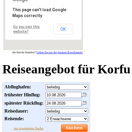
This page can't load Google
Maps correctly.
Do you own this
OK
website?
der falsche Standort?
Geben Sie uns die genauen Koordinaten!
Reiseangebot für Korfu
Abflughafen:
frühester Hinflug:
spätester Rückflug:
Reisedauer:
Reisende:
zur erweiterten Suche