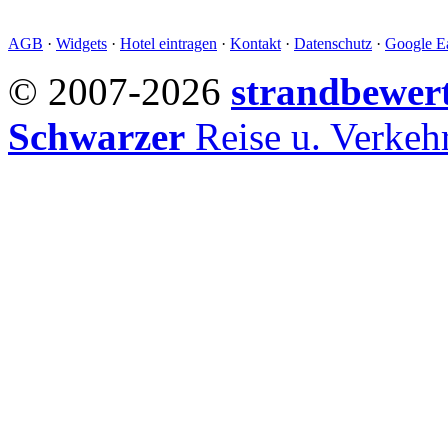
AGB
·
Widgets
·
Hotel eintragen
·
Kontakt
·
Datenschutz
·
Google Ea
© 2007-2026
strandbewer
Schwarzer
Reise u. Verke