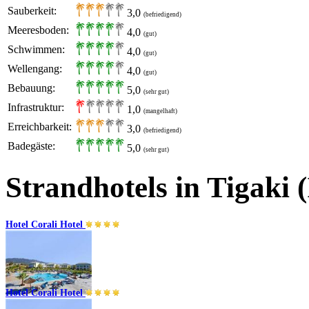
Sauberkeit:
3,0
(befriedigend)
Meeresboden:
4,0
(gut)
Schwimmen:
4,0
(gut)
Wellengang:
4,0
(gut)
Bebauung:
5,0
(sehr gut)
Infrastruktur:
1,0
(mangelhaft)
Erreichbarkeit:
3,0
(befriedigend)
Badegäste:
5,0
(sehr gut)
Strandhotels in Tigaki (
Hotel Corali Hotel
Hotel Corali Hotel