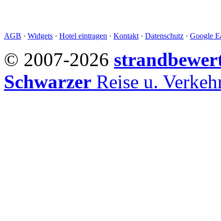
AGB
·
Widgets
·
Hotel eintragen
·
Kontakt
·
Datenschutz
·
Google Ea
© 2007-2026
strandbewer
Schwarzer
Reise u. Verke