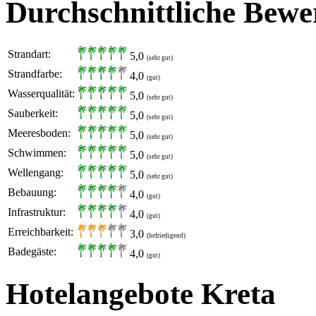
Durchschnittliche Bewe
Strandart:
5,0
(sehr gut)
Strandfarbe:
4,0
(gut)
Wasserqualität:
5,0
(sehr gut)
Sauberkeit:
5,0
(sehr gut)
Meeresboden:
5,0
(sehr gut)
Schwimmen:
5,0
(sehr gut)
Wellengang:
5,0
(sehr gut)
Bebauung:
4,0
(gut)
Infrastruktur:
4,0
(gut)
Erreichbarkeit:
3,0
(befriedigend)
Badegäste:
4,0
(gut)
Hotelangebote Kreta