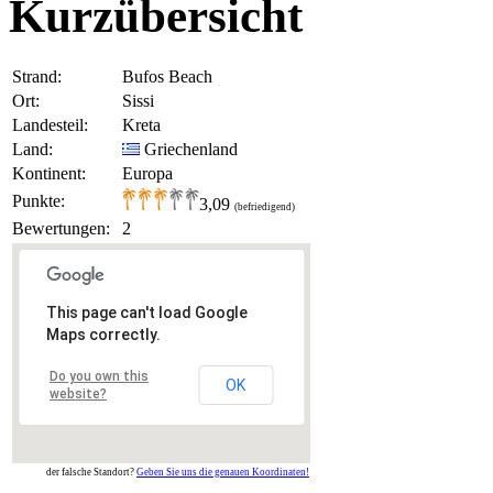
Kurzübersicht
Strand:
Bufos Beach
Ort:
Sissi
Landesteil:
Kreta
Land:
Griechenland
Kontinent:
Europa
Punkte:
3,09
(befriedigend)
Bewertungen:
2
This page can't load Google
Maps correctly.
Do you own this
OK
website?
der falsche Standort?
Geben Sie uns die genauen Koordinaten!