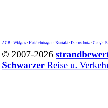
AGB
·
Widgets
·
Hotel eintragen
·
Kontakt
·
Datenschutz
·
Google Ea
© 2007-2026
strandbewer
Schwarzer
Reise u. Verke