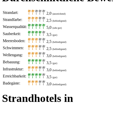
Strandart:
2,0
(ausreichend)
Strandfarbe:
2,5
(befriedigend)
Wasserqualität:
5,0
(sehr gut)
Sauberkeit:
3,5
(gut)
Meeresboden:
2,5
(befriedigend)
Schwimmen:
2,5
(befriedigend)
Wellengang:
3,0
(befriedigend)
Bebauung:
3,5
(gut)
Infrastruktur:
3,0
(befriedigend)
Erreichbarkeit:
3,5
(gut)
Badegäste:
3,0
(befriedigend)
Strandhotels in