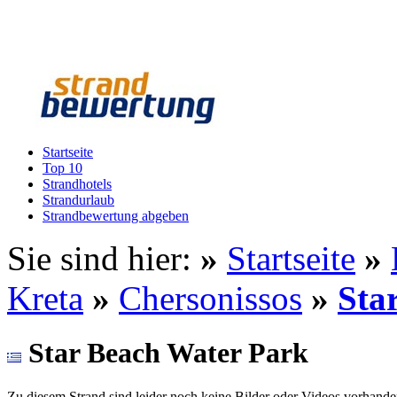
Startseite
Top 10
Strandhotels
Strandurlaub
Strandbewertung abgeben
Sie sind hier:
»
Startseite
»
Kreta
»
Chersonissos
»
Sta
Star Beach Water Park
Zu diesem Strand sind leider noch keine Bilder oder Videos vorhande