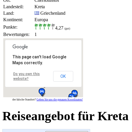
Ort:
Chersonissos
Landesteil:
Kreta
Land:
Griechenland
Kontinent:
Europa
Punkte:
4,27
(gut)
Bewertungen:
1
This page can't load Google
Maps correctly.
Do you own this
OK
website?
der falsche Standort?
Geben Sie uns die genauen Koordinaten!
Reiseangebot für Kreta