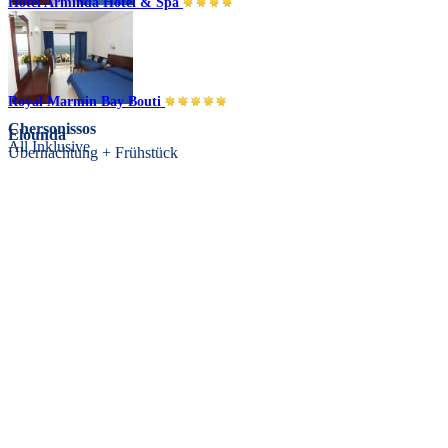
Hotel Arminda Hotel & Spa
Chersonissos
All Inklusive
Royal Marmin Bay Bouti
Chersonissos
Elounda
All Inklusive
Übernachtung + Frühstück