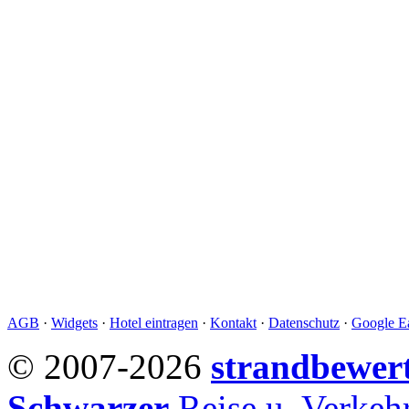
AGB
·
Widgets
·
Hotel eintragen
·
Kontakt
·
Datenschutz
·
Google Ea
© 2007-2026
strandbewer
Schwarzer
Reise u. Verke