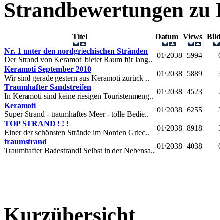
Strandbewertungen zu
Titel
Datum
Views
Bil
Nr. 1 unter den nordgriechischen Stränden
01/2038
5994
Der Strand von Keramoti bietet Raum für lang..
Keramoti September 2010
01/2038
5889
Wir sind gerade gestern aus Keramoti zurück ..
Traumhafter Sandstreifen
01/2038
4523
In Keramoti sind keine riesigen Touristenmeng..
Keramoti
01/2038
6255
Super Strand - traumhaftes Meer - tolle Bedie..
TOP STRAND ! ! !
01/2038
8918
Einer der schönsten Strände im Norden Griec..
traumstrand
01/2038
4038
Traumhafter Badestrand! Selbst in der Nebensa..
Kurzübersicht