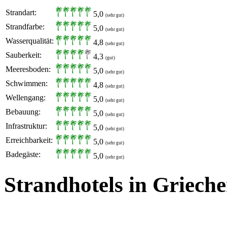
Strandart:
5,0
(sehr gut)
Strandfarbe:
5,0
(sehr gut)
Wasserqualität:
4,8
(sehr gut)
Sauberkeit:
4,3
(gut)
Meeresboden:
5,0
(sehr gut)
Schwimmen:
4,8
(sehr gut)
Wellengang:
5,0
(sehr gut)
Bebauung:
5,0
(sehr gut)
Infrastruktur:
5,0
(sehr gut)
Erreichbarkeit:
5,0
(sehr gut)
Badegäste:
5,0
(sehr gut)
Strandhotels in Griech