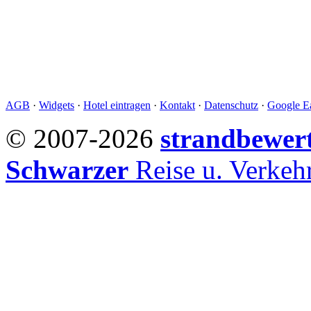
AGB
·
Widgets
·
Hotel eintragen
·
Kontakt
·
Datenschutz
·
Google Ea
© 2007-2026
strandbewer
Schwarzer
Reise u. Verke