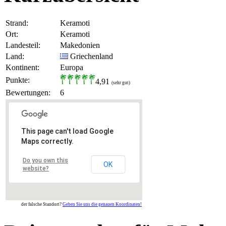
Strand:
Keramoti
Ort:
Keramoti
Landesteil:
Makedonien
Land:
Griechenland
Kontinent:
Europa
Punkte:
4,91
(sehr gut)
Bewertungen:
6
This page can't load Google
Maps correctly.
Do you own this
OK
website?
der falsche Standort?
Geben Sie uns die genauen Koordinaten!