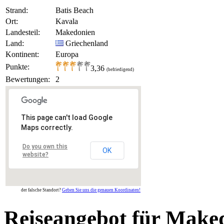
Strand:
Batis Beach
Ort:
Kavala
Landesteil:
Makedonien
Land:
Griechenland
Kontinent:
Europa
Punkte:
3,36
(befriedigend)
Bewertungen:
2
This page can't load Google
Maps correctly.
Do you own this
OK
website?
der falsche Standort?
Geben Sie uns die genauen Koordinaten!
Reiseangebot für Make