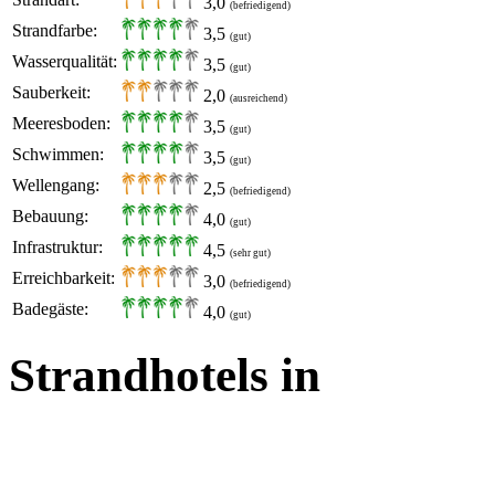
3,0
(befriedigend)
Strandfarbe:
3,5
(gut)
Wasserqualität:
3,5
(gut)
Sauberkeit:
2,0
(ausreichend)
Meeresboden:
3,5
(gut)
Schwimmen:
3,5
(gut)
Wellengang:
2,5
(befriedigend)
Bebauung:
4,0
(gut)
Infrastruktur:
4,5
(sehr gut)
Erreichbarkeit:
3,0
(befriedigend)
Badegäste:
4,0
(gut)
Strandhotels in