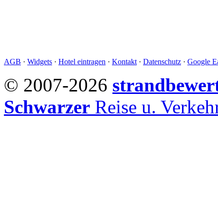
AGB
·
Widgets
·
Hotel eintragen
·
Kontakt
·
Datenschutz
·
Google Ea
© 2007-2026
strandbewer
Schwarzer
Reise u. Verke