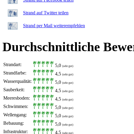
Strand auf Twitter teilen
Strand per Mail weiterempfehlen
Durchschnittliche Bewe
Strandart:
5,0
(sehr gut)
Strandfarbe:
4,5
(sehr gut)
Wasserqualität:
5,0
(sehr gut)
Sauberkeit:
4,5
(sehr gut)
Meeresboden:
4,5
(sehr gut)
Schwimmen:
5,0
(sehr gut)
Wellengang:
5,0
(sehr gut)
Bebauung:
5,0
(sehr gut)
Infrastruktur:
4,5
(sehr gut)