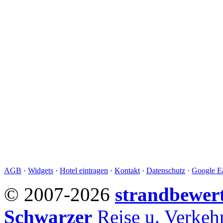
AGB
·
Widgets
·
Hotel eintragen
·
Kontakt
·
Datenschutz
·
Google Ea
© 2007-2026
strandbewer
Schwarzer
Reise u. Verke