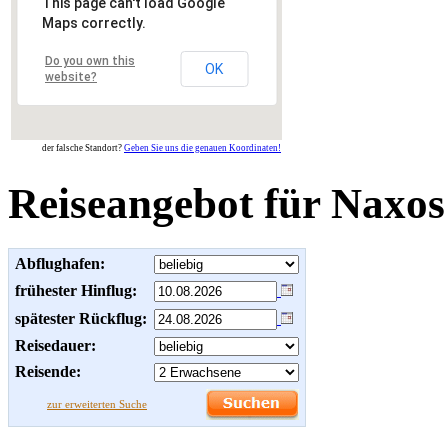
This page can't load Google
Maps correctly.
Do you own this
OK
website?
der falsche Standort?
Geben Sie uns die genauen Koordinaten!
Reiseangebot für Naxos
Abflughafen:
frühester Hinflug:
spätester Rückflug:
Reisedauer:
Reisende:
zur erweiterten Suche