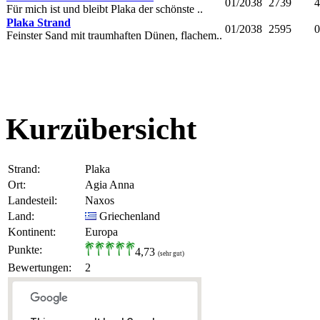
01/2038
2739
4
Für mich ist und bleibt Plaka der schönste ..
Plaka Strand
01/2038
2595
0
Feinster Sand mit traumhaften Dünen, flachem..
Kurzübersicht
Strand:
Plaka
Ort:
Agia Anna
Landesteil:
Naxos
Land:
Griechenland
Kontinent:
Europa
Punkte:
4,73
(sehr gut)
Bewertungen:
2