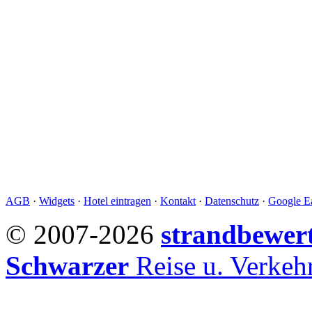
AGB
·
Widgets
·
Hotel eintragen
·
Kontakt
·
Datenschutz
·
Google Ea
© 2007-2026
strandbewer
Schwarzer
Reise u. Verke