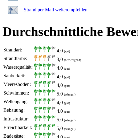
Strand per Mail weiterempfehlen
Durchschnittliche Bewe
Strandart:
4,0
(gut)
Strandfarbe:
3,0
(befriedigend)
Wasserqualität:
4,0
(gut)
Sauberkeit:
4,0
(gut)
Meeresboden:
4,0
(gut)
Schwimmen:
5,0
(sehr gut)
Wellengang:
4,0
(gut)
Bebauung:
4,0
(gut)
Infrastruktur:
5,0
(sehr gut)
Erreichbarkeit:
5,0
(sehr gut)
Badegäste:
4,0
(gut)