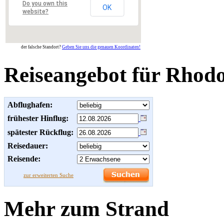
Do you own this
OK
website?
der falsche Standort?
Geben Sie uns die genauen Koordinaten!
Reiseangebot für Rhod
Abflughafen:
frühester Hinflug:
spätester Rückflug:
Reisedauer:
Reisende:
zur erweiterten Suche
Mehr zum Strand