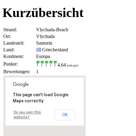
Kurzübersicht
Strand:
Vlychada-Beach
Ort:
Vlychada
Landesteil:
Santorin
Land:
Griechenland
Kontinent:
Europa
Punkte:
4,64
(sehr gut)
Bewertungen:
1
This page can't load Google
Maps correctly.
Do you own this
OK
website?