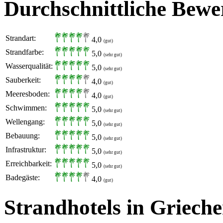
Durchschnittliche Bewe
Strandart:
4,0
(gut)
Strandfarbe:
5,0
(sehr gut)
Wasserqualität:
5,0
(sehr gut)
Sauberkeit:
4,0
(gut)
Meeresboden:
4,0
(gut)
Schwimmen:
5,0
(sehr gut)
Wellengang:
5,0
(sehr gut)
Bebauung:
5,0
(sehr gut)
Infrastruktur:
5,0
(sehr gut)
Erreichbarkeit:
5,0
(sehr gut)
Badegäste:
4,0
(gut)
Strandhotels in Griech