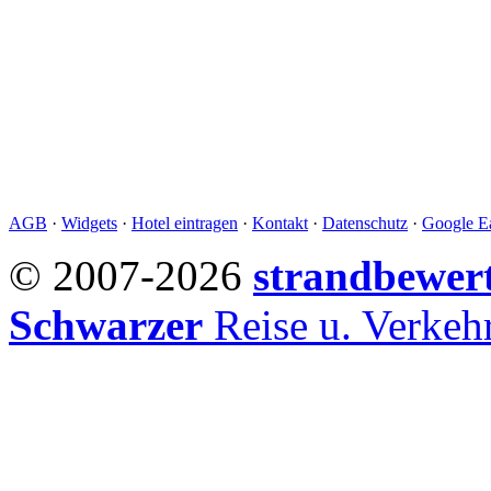
AGB
·
Widgets
·
Hotel eintragen
·
Kontakt
·
Datenschutz
·
Google Ea
© 2007-2026
strandbewer
Schwarzer
Reise u. Verke