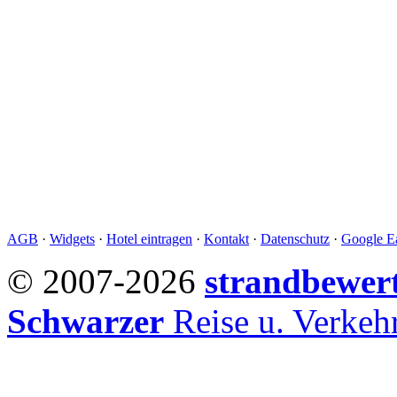
AGB
·
Widgets
·
Hotel eintragen
·
Kontakt
·
Datenschutz
·
Google Ea
© 2007-2026
strandbewer
Schwarzer
Reise u. Verke