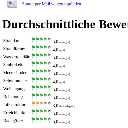
Strand per Mail weiterempfehlen
Durchschnittliche Bewe
Strandart:
5,0
(sehr gut)
Strandfarbe:
4,0
(gut)
Wasserqualität:
5,0
(sehr gut)
Sauberkeit:
4,0
(gut)
Meeresboden:
5,0
(sehr gut)
Schwimmen:
4,0
(gut)
Wellengang:
5,0
(sehr gut)
Bebauung:
5,0
(sehr gut)
Infrastruktur:
3,0
(befriedigend)
Erreichbarkeit:
5,0
(sehr gut)
Badegäste:
5,0
(sehr gut)