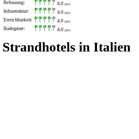
Bebauung:
4,0
(gut)
Infrastruktur:
4,0
(gut)
Erreichbarkeit:
4,0
(gut)
Badegäste:
4,0
(gut)
Strandhotels in Italien