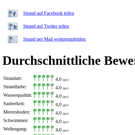
Strand auf Facebook teilen
Strand auf Twitter teilen
Strand per Mail weiterempfehlen
Durchschnittliche Bewe
Strandart:
4,0
(gut)
Strandfarbe:
4,0
(gut)
Wasserqualität:
4,0
(gut)
Sauberkeit:
4,0
(gut)
Meeresboden:
4,0
(gut)
Schwimmen:
4,0
(gut)
Wellengang:
4,0
(gut)