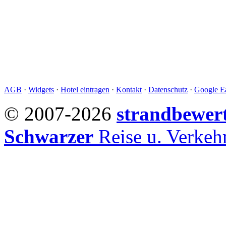
AGB
·
Widgets
·
Hotel eintragen
·
Kontakt
·
Datenschutz
·
Google Ea
© 2007-2026
strandbewer
Schwarzer
Reise u. Verke