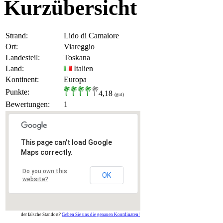
Kurzübersicht
Strand:
Lido di Camaiore
Ort:
Viareggio
Landesteil:
Toskana
Land:
Italien
Kontinent:
Europa
Punkte:
4,18
(gut)
Bewertungen:
1
This page can't load Google
Maps correctly.
Do you own this
OK
website?
der falsche Standort?
Geben Sie uns die genauen Koordinaten!