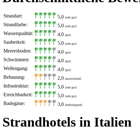
Strandart:
5,0
(sehr gut)
Strandfarbe:
5,0
(sehr gut)
Wasserqualität:
4,0
(gut)
Sauberkeit:
5,0
(sehr gut)
Meeresboden:
4,0
(gut)
Schwimmen:
4,0
(gut)
Wellengang:
4,0
(gut)
Bebauung:
2,0
(ausreichend)
Infrastruktur:
5,0
(sehr gut)
Erreichbarkeit:
5,0
(sehr gut)
Badegäste:
3,0
(befriedigend)
Strandhotels in Italien