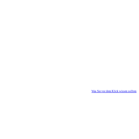
Was Sie vor dem Klick wissen sollten