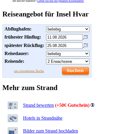
der falsche Standort?
Geben Sie uns die genauen Koordinaten!
Reiseangebot für Insel Hvar
Abflughafen:
frühester Hinflug:
spätester Rückflug:
Reisedauer:
Reisende:
zur erweiterten Suche
Mehr zum Strand
Strand bewerten
(+50€ Gutschein)
Hotels in Strandnähe
Bilder zum Strand hochladen