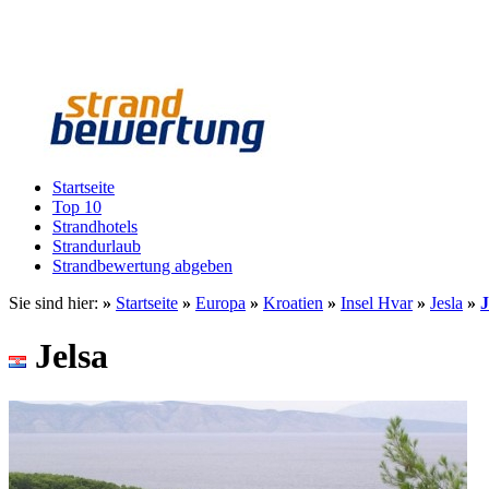
Startseite
Top 10
Strandhotels
Strandurlaub
Strandbewertung abgeben
Sie sind hier:
»
Startseite
»
Europa
»
Kroatien
»
Insel Hvar
»
Jesla
»
J
Jelsa