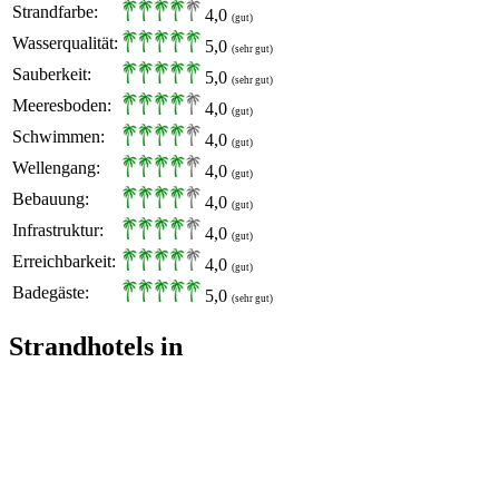
Strandfarbe:
4,0
(gut)
Wasserqualität:
5,0
(sehr gut)
Sauberkeit:
5,0
(sehr gut)
Meeresboden:
4,0
(gut)
Schwimmen:
4,0
(gut)
Wellengang:
4,0
(gut)
Bebauung:
4,0
(gut)
Infrastruktur:
4,0
(gut)
Erreichbarkeit:
4,0
(gut)
Badegäste:
5,0
(sehr gut)
Strandhotels in