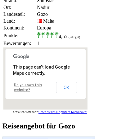
Strand:
San Blas
Ort:
Nadur
Landesteil:
Gozo
Land:
Malta
Kontinent:
Europa
Punkte:
4,55
(sehr gut)
Bewertungen:
1
This page can't load Google
Maps correctly.
Do you own this
OK
website?
der falsche Standort?
Geben Sie uns die genauen Koordinaten!
Reiseangebot für Gozo