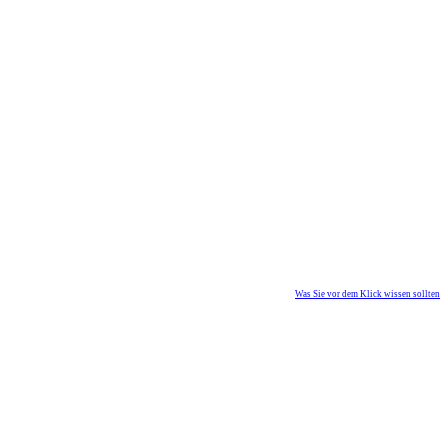
Was Sie vor dem Klick wissen sollten