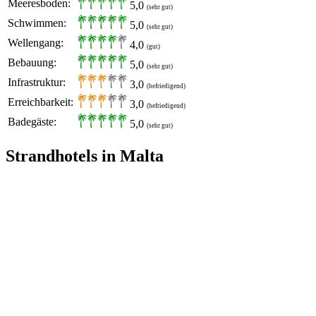
Meeresboden:
5,0
(sehr gut)
Schwimmen:
5,0
(sehr gut)
Wellengang:
4,0
(gut)
Bebauung:
5,0
(sehr gut)
Infrastruktur:
3,0
(befriedigend)
Erreichbarkeit:
3,0
(befriedigend)
Badegäste:
5,0
(sehr gut)
Strandhotels in Malta