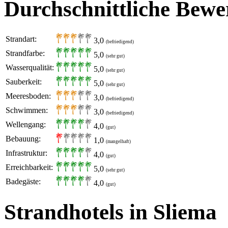
Durchschnittliche Bewe
Strandart:
3,0
(befriedigend)
Strandfarbe:
5,0
(sehr gut)
Wasserqualität:
5,0
(sehr gut)
Sauberkeit:
5,0
(sehr gut)
Meeresboden:
3,0
(befriedigend)
Schwimmen:
3,0
(befriedigend)
Wellengang:
4,0
(gut)
Bebauung:
1,0
(mangelhaft)
Infrastruktur:
4,0
(gut)
Erreichbarkeit:
5,0
(sehr gut)
Badegäste:
4,0
(gut)
Strandhotels in Sliema