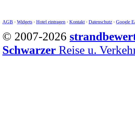
AGB
·
Widgets
·
Hotel eintragen
·
Kontakt
·
Datenschutz
·
Google Ea
© 2007-2026
strandbewer
Schwarzer
Reise u. Verke