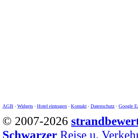
AGB
·
Widgets
·
Hotel eintragen
·
Kontakt
·
Datenschutz
·
Google Ea
© 2007-2026
strandbewer
Schwarzer
Reise u. Verke