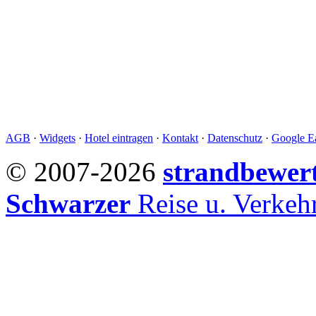
AGB
·
Widgets
·
Hotel eintragen
·
Kontakt
·
Datenschutz
·
Google Ea
© 2007-2026
strandbewer
Schwarzer
Reise u. Verke