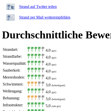
Strand auf Twitter teilen
Strand per Mail weiterempfehlen
Durchschnittliche Bewe
Strandart:
4,0
(gut)
Strandfarbe:
4,0
(gut)
Wasserqualität:
4,0
(gut)
Sauberkeit:
4,0
(gut)
Meeresboden:
4,0
(gut)
Schwimmen:
3,0
(befriedigend)
Wellengang:
4,0
(gut)
Bebauung:
3,0
(befriedigend)
Infrastruktur:
5,0
(sehr gut)