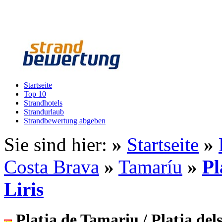
Startseite
Top 10
Strandhotels
Strandurlaub
Strandbewertung abgeben
Sie sind hier:
»
Startseite
»
Costa Brava
»
Tamaríu
»
Pl
Liris
Platja de Tamariu / Platja dels