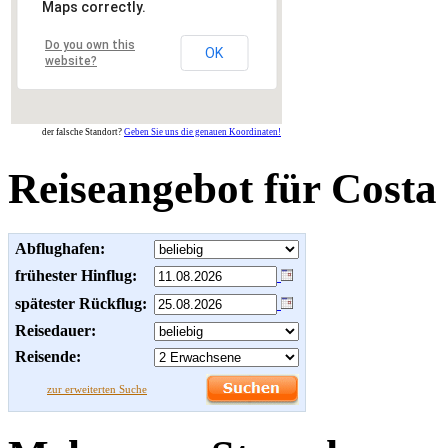
Maps correctly.
Do you own this
OK
website?
der falsche Standort?
Geben Sie uns die genauen Koordinaten!
Reiseangebot für Costa
Abflughafen:
frühester Hinflug:
spätester Rückflug:
Reisedauer:
Reisende:
zur erweiterten Suche