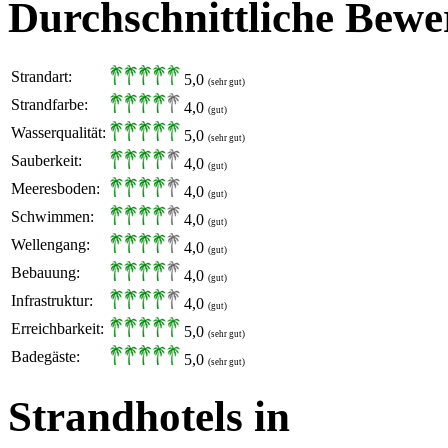
Durchschnittliche Bewe
Strandart:
5,0
(sehr gut)
Strandfarbe:
4,0
(gut)
Wasserqualität:
5,0
(sehr gut)
Sauberkeit:
4,0
(gut)
Meeresboden:
4,0
(gut)
Schwimmen:
4,0
(gut)
Wellengang:
4,0
(gut)
Bebauung:
4,0
(gut)
Infrastruktur:
4,0
(gut)
Erreichbarkeit:
5,0
(sehr gut)
Badegäste:
5,0
(sehr gut)
Strandhotels in