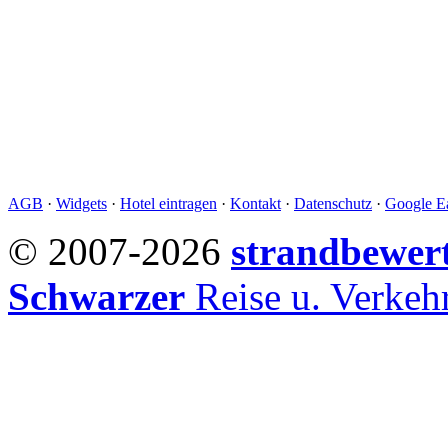
AGB
·
Widgets
·
Hotel eintragen
·
Kontakt
·
Datenschutz
·
Google Ea
© 2007-2026
strandbewer
Schwarzer
Reise u. Verke