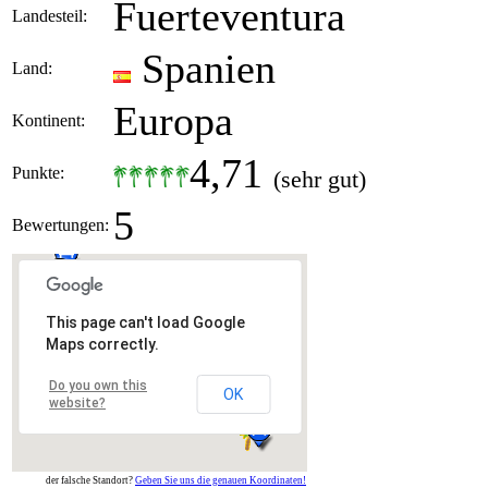
Fuerteventura
Landesteil:
Spanien
Land:
Europa
Kontinent:
4,71
Punkte:
(sehr gut)
5
Bewertungen:
This page can't load Google
Maps correctly.
Do you own this
OK
website?
der falsche Standort?
Geben Sie uns die genauen Koordinaten!