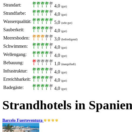
Strandart:
4,0
(gut)
Strandfarbe:
4,0
(gut)
Wasserqualität:
5,0
(sehr gut)
Sauberkeit:
4,0
(gut)
Meeresboden:
3,0
(befriedigend)
Schwimmen:
4,0
(gut)
Wellengang:
4,0
(gut)
Bebauung:
1,0
(mangelhaft)
Infrastruktur:
4,0
(gut)
Erreichbarkeit:
4,0
(gut)
Badegäste:
4,0
(gut)
Strandhotels in Spanie
Barcelo Fuerteventura