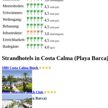
(befriedigend)
Meeresboden:
4,5
(sehr gut)
Schwimmen:
4,5
(sehr gut)
Wellengang:
4,5
(sehr gut)
Bebauung:
4,5
(sehr gut)
Infrastruktur:
3,0
(befriedigend)
Erreichbarkeit:
4,5
(sehr gut)
Badegäste:
4,0
(gut)
Strandhotels in Costa Calma (Playa Barca
SBH Costa Calma Beach
Hotel Sotavento Beach Club
Costa Calma (Playa Barca)
All Inklusive