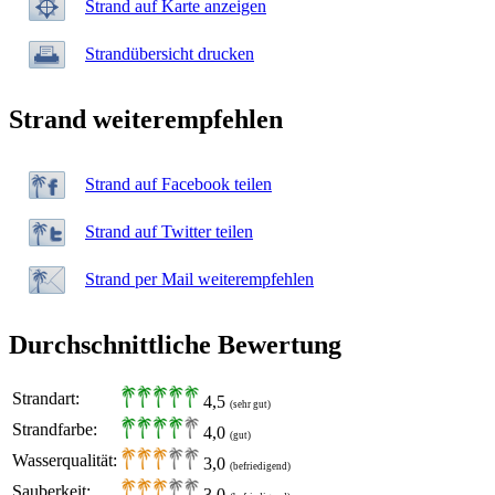
Strand auf Karte anzeigen
Strandübersicht drucken
Strand weiterempfehlen
Strand auf Facebook teilen
Strand auf Twitter teilen
Strand per Mail weiterempfehlen
Durchschnittliche Bewertung
Strandart:
4,5
(sehr gut)
Strandfarbe:
4,0
(gut)
Wasserqualität:
3,0
(befriedigend)
Sauberkeit:
3,0