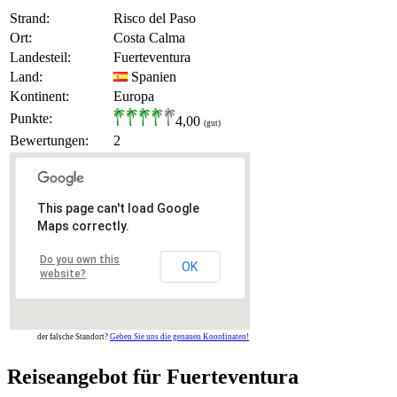
Strand:
Risco del Paso
Ort:
Costa Calma
Landesteil:
Fuerteventura
Land:
Spanien
Kontinent:
Europa
Punkte:
4,00
(gut)
Bewertungen:
2
This page can't load Google
Maps correctly.
Do you own this
OK
website?
der falsche Standort?
Geben Sie uns die genauen Koordinaten!
Reiseangebot für Fuerteventura