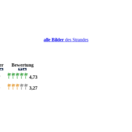
alle Bilder
des Strandes
der
Bewertung
0
4,73
3
3,27