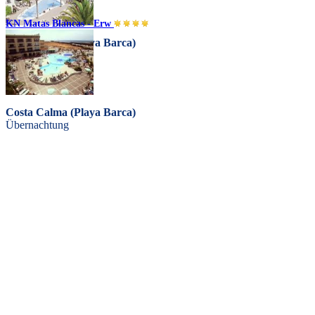
KN Matas Blancas - Erw
Costa Calma (Playa Barca)
Halbpension
Costa Calma (Playa Barca)
Übernachtung