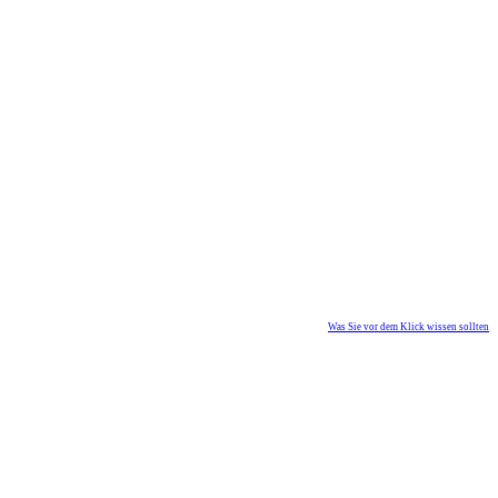
Was Sie vor dem Klick wissen sollten