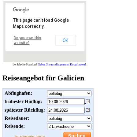
This page can't load Google
Maps correctly.
Do you own this
OK
website?
der falsche Standort?
Geben Sie uns die genauen Koordinaten!
Reiseangebot für Galicien
Abflughafen:
frühester Hinflug:
spätester Rückflug:
Reisedauer:
Reisende:
zur erweiterten Suche