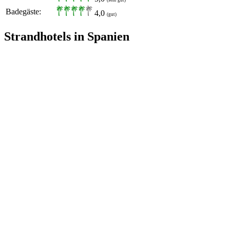
Badegäste:
4,0
(gut)
Strandhotels in Spanien