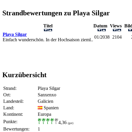
Strandbewertungen zu
Playa Silgar
Titel
Datum
Views
Bi
Playa Silgar
01/2038
2104
Einfach wunderschön. In der Hochsaison zieml..
Kurzübersicht
Strand:
Playa Silgar
Ort:
Sanxenxo
Landesteil:
Galicien
Land:
Spanien
Kontinent:
Europa
Punkte:
4,36
(gut)
Bewertungen:
1