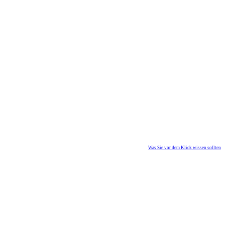
Was Sie vor dem Klick wissen sollten