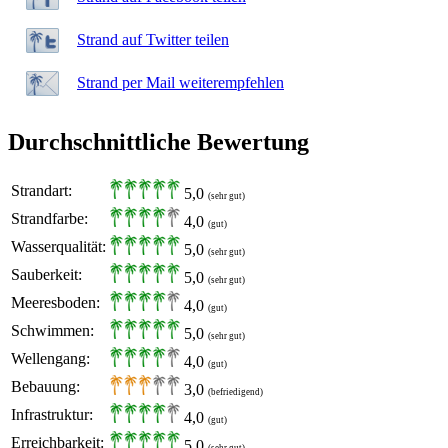
Strand auf Twitter teilen
Strand per Mail weiterempfehlen
Durchschnittliche Bewertung
Strandart:
5,0
(sehr gut)
Strandfarbe:
4,0
(gut)
Wasserqualität:
5,0
(sehr gut)
Sauberkeit:
5,0
(sehr gut)
Meeresboden:
4,0
(gut)
Schwimmen:
5,0
(sehr gut)
Wellengang:
4,0
(gut)
Bebauung:
3,0
(befriedigend)
Infrastruktur:
4,0
(gut)
Erreichbarkeit:
5,0
(sehr gut)