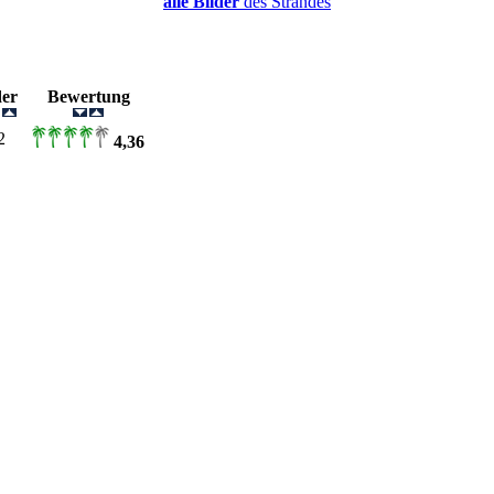
alle Bilder
des Strandes
lder
Bewertung
2
4,36