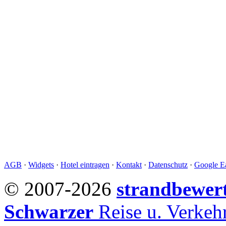
AGB
·
Widgets
·
Hotel eintragen
·
Kontakt
·
Datenschutz
·
Google Ea
© 2007-2026
strandbewer
Schwarzer
Reise u. Verke