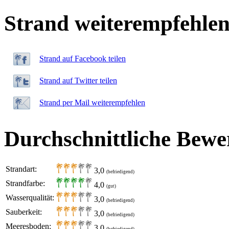
Strand weiterempfehle
Strand auf Facebook teilen
Strand auf Twitter teilen
Strand per Mail weiterempfehlen
Durchschnittliche Bewe
Strandart:
3,0
(befriedigend)
Strandfarbe:
4,0
(gut)
Wasserqualität:
3,0
(befriedigend)
Sauberkeit:
3,0
(befriedigend)
Meeresboden:
3,0
(befriedigend)