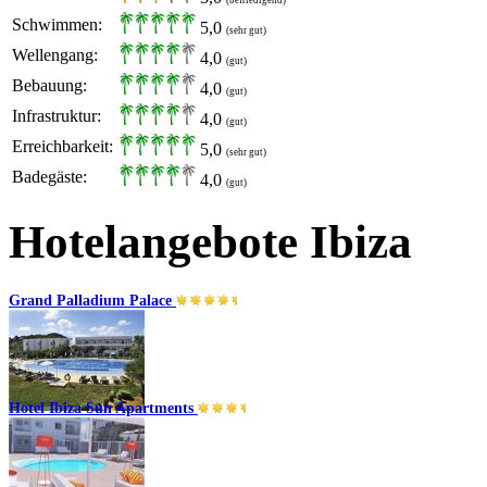
Schwimmen:
5,0
(sehr gut)
Wellengang:
4,0
(gut)
Bebauung:
4,0
(gut)
Infrastruktur:
4,0
(gut)
Erreichbarkeit:
5,0
(sehr gut)
Badegäste:
4,0
(gut)
Hotelangebote Ibiza
Grand Palladium Palace
Hotel Ibiza Sun Apartments
Playa d´en Bossa
All Inklusive