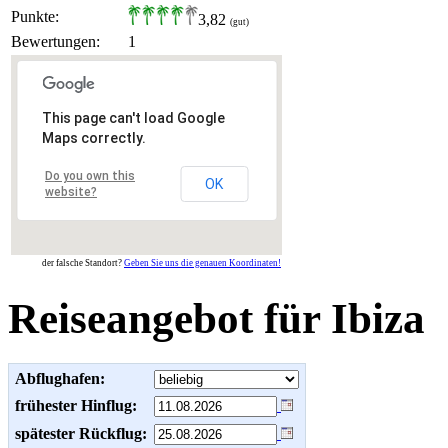
Punkte:
3,82
(gut)
Bewertungen:
1
This page can't load Google
Maps correctly.
Do you own this
OK
website?
der falsche Standort?
Geben Sie uns die genauen Koordinaten!
Reiseangebot für Ibiza
Abflughafen:
frühester Hinflug:
spätester Rückflug: