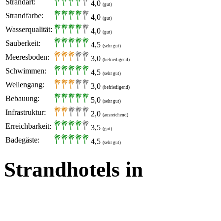
Strandart:
4,0
(gut)
Strandfarbe:
4,0
(gut)
Wasserqualität:
4,0
(gut)
Sauberkeit:
4,5
(sehr gut)
Meeresboden:
3,0
(befriedigend)
Schwimmen:
4,5
(sehr gut)
Wellengang:
3,0
(befriedigend)
Bebauung:
5,0
(sehr gut)
Infrastruktur:
2,0
(ausreichend)
Erreichbarkeit:
3,5
(gut)
Badegäste:
4,5
(sehr gut)
Strandhotels in