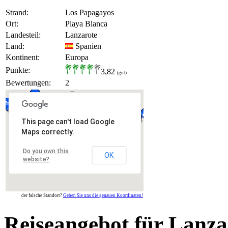
Strand:
Los Papagayos
Ort:
Playa Blanca
Landesteil:
Lanzarote
Land:
Spanien
Kontinent:
Europa
Punkte:
3,82
(gut)
Bewertungen:
2
This page can't load Google
Maps correctly.
Do you own this
OK
website?
der falsche Standort?
Geben Sie uns die genauen Koordinaten!
Reiseangebot für Lanza