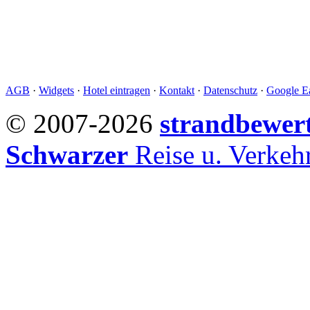
AGB
·
Widgets
·
Hotel eintragen
·
Kontakt
·
Datenschutz
·
Google Ea
© 2007-2026
strandbewer
Schwarzer
Reise u. Verke