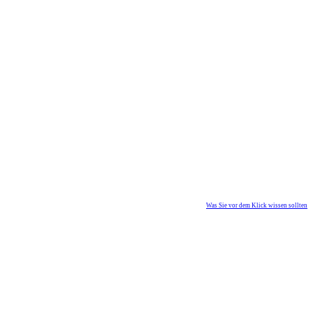
Was Sie vor dem Klick wissen sollten