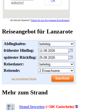
OK
website?
der falsche Standort?
Geben Sie uns die genauen Koordinaten!
Reiseangebot für Lanzarote
Abflughafen:
frühester Hinflug:
spätester Rückflug:
Reisedauer:
Reisende:
zur erweiterten Suche
Mehr zum Strand
Strand bewerten
(+50€ Gutschein)