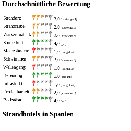
Durchschnittliche Bewertung
Strandart:
3,0
(befriedigend)
Strandfarbe:
2,0
(ausreichend)
Wasserqualität:
2,0
(ausreichend)
Sauberkeit:
4,0
(gut)
Meeresboden:
1,0
(mangelhaft)
Schwimmen:
2,0
(ausreichend)
Wellengang:
1,0
(mangelhaft)
Bebauung:
5,0
(sehr gut)
Infrastruktur:
1,0
(mangelhaft)
Erreichbarkeit:
2,0
(ausreichend)
Badegäste:
4,0
(gut)
Strandhotels in Spanien