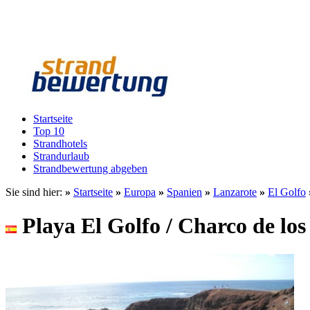
Startseite
Top 10
Strandhotels
Strandurlaub
Strandbewertung abgeben
Sie sind hier:
»
Startseite
»
Europa
»
Spanien
»
Lanzarote
»
El Golfo
Playa El Golfo / Charco de los