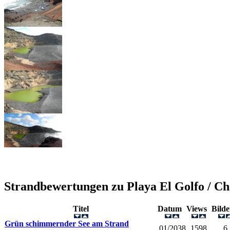
Strandbewertungen zu
Playa El Golfo / Ch
Titel
Datum
Views
Bild
Grün schimmernder See am Strand
01/2038
1598
6