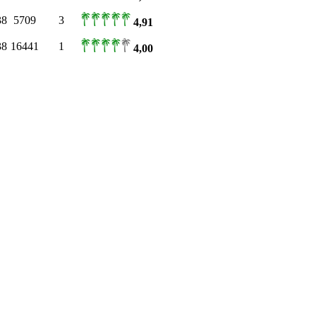
38
5709
3
4,91
38
16441
1
4,00