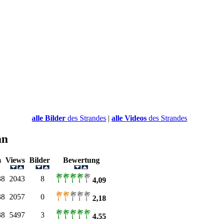
alle Bilder
des Strandes
|
alle Videos
des Strandes
an
m
Views
Bilder
Bewertung
38
2043
8
4,09
38
2057
0
2,18
38
5497
3
4,55