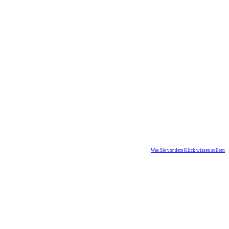
Was Sie vor dem Klick wissen sollten