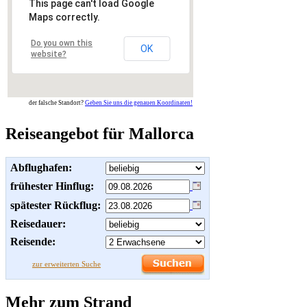
This page can't load Google
Maps correctly.
Do you own this
OK
website?
der falsche Standort?
Geben Sie uns die genauen Koordinaten!
Reiseangebot für Mallorca
Abflughafen:
frühester Hinflug:
spätester Rückflug:
Reisedauer:
Reisende:
zur erweiterten Suche
Mehr zum Strand