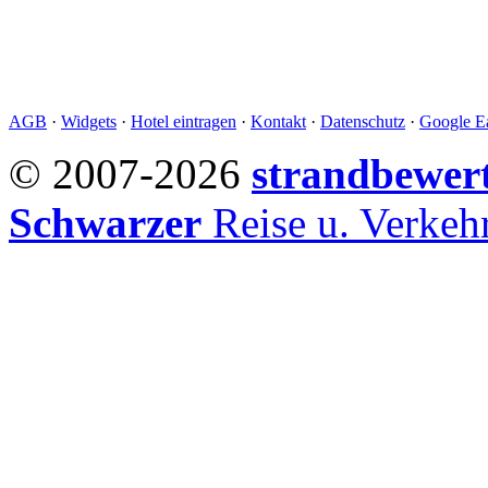
AGB
·
Widgets
·
Hotel eintragen
·
Kontakt
·
Datenschutz
·
Google Ea
© 2007-2026
strandbewer
Schwarzer
Reise u. Verke