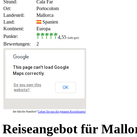
Strand:
Cala Far
Ort:
Portocolom
Landesteil:
Mallorca
Land:
Spanien
Kontinent:
Europa
Punkte:
4,55
(sehr gut)
Bewertungen:
2
This page can't load Google
Maps correctly.
Do you own this
OK
website?
der falsche Standort?
Geben Sie uns die genauen Koordinaten!
Reiseangebot für Mallo