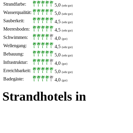
Strandfarbe:
5,0
(sehr gut)
Wasserqualität:
5,0
(sehr gut)
Sauberkeit:
4,5
(sehr gut)
Meeresboden:
4,5
(sehr gut)
Schwimmen:
4,0
(gut)
Wellengang:
4,5
(sehr gut)
Bebauung:
5,0
(sehr gut)
Infrastruktur:
4,0
(gut)
Erreichbarkeit:
5,0
(sehr gut)
Badegäste:
4,0
(gut)
Strandhotels in