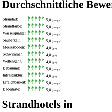
Durchschnittliche Bewe
Strandart:
5,0
(sehr gut)
Strandfarbe:
5,0
(sehr gut)
Wasserqualität:
5,0
(sehr gut)
Sauberkeit:
5,0
(sehr gut)
Meeresboden:
4,0
(gut)
Schwimmen:
4,0
(gut)
Wellengang:
4,0
(gut)
Bebauung:
5,0
(sehr gut)
Infrastruktur:
4,0
(gut)
Erreichbarkeit:
5,0
(sehr gut)
Badegäste:
5,0
(sehr gut)
Strandhotels in