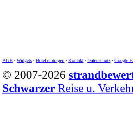
AGB
·
Widgets
·
Hotel eintragen
·
Kontakt
·
Datenschutz
·
Google Ea
© 2007-2026
strandbewer
Schwarzer
Reise u. Verke